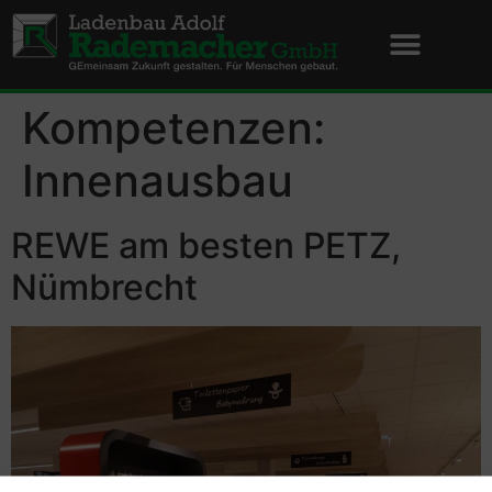
Kompetenzen:
Innenausbau
REWE am besten PETZ,
Nümbrecht