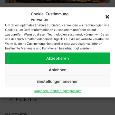
Cookie-Zustimmung
verwalten
BESCHREIBUNG
Um dir ein optimales Erlebnis zu bieten, verwenden wir Technologien wie
Cookies, um Geräteinformationen zu speichern und/oder darauf
zuzugreifen. Wenn du diesen Technologien zustimmst, können wir Daten
BÄCKEREI MOSS
wie das Surfverhalten oder eindeutige IDs auf dieser Website verarbeiten.
Schillerstraße 25 – Aachen
Wenn du deine Zustimmung nicht erteilst oder zurückziehst, können
bestimmte Merkmale und Funktionen beeinträchtigt werden.
Realisierung und Umsetzung der gesamten Filiale.
Akzeptieren
KOMPETENZEN
Ablehnen
3D-Visualisierung
Einstellungen ansehen
Fertigungsplanung
Datenschutzerklärung
Impressum
Montage
Produktion