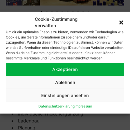
Cookie-Zustimmung
verwalten
BESCHREIBUNG
Um dir ein optimales Erlebnis zu bieten, verwenden wir Technologien wie
Cookies, um Geräteinformationen zu speichern und/oder darauf
REWE am besten PETZ
zuzugreifen. Wenn du diesen Technologien zustimmst, können wir Daten
wie das Surfverhalten oder eindeutige IDs auf dieser Website verarbeiten.
Wiesenstr. 6 – Wiehl
Wenn du deine Zustimmung nicht erteilst oder zurückziehst, können
bestimmte Merkmale und Funktionen beeinträchtigt werden.
Realisierung und Umsetzung des neuen Ladenbau-
Konzepts.
Akzeptieren
Ablehnen
KOMPETENZEN
Einstellungen ansehen
3D-Visualisierung
Glasanlagen
Datenschutzerklärung
Impressum
Individuelle Thekenergänzung
Ladenbau
Planung