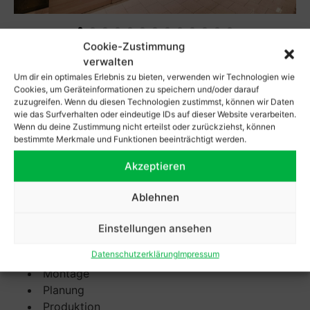
Cookie-Zustimmung
verwalten
BESCHREIBUNG
Um dir ein optimales Erlebnis zu bieten, verwenden wir Technologien wie
Cookies, um Geräteinformationen zu speichern und/oder darauf
REWE Familie Röttcher
zuzugreifen. Wenn du diesen Technologien zustimmst, können wir Daten
wie das Surfverhalten oder eindeutige IDs auf dieser Website verarbeiten.
Neusser Straße 6-10, 41564 Kaarst
Wenn du deine Zustimmung nicht erteilst oder zurückziehst, können
bestimmte Merkmale und Funktionen beeinträchtigt werden.
Realisierung und Umsetzung des gesamten Büroumbaus.
Akzeptieren
KOMPETENZEN
Ablehnen
3D-Visualisierung
Einstellungen ansehen
Entwurf
Datenschutzerklärung
Impressum
Fertigungsplanung
Montage
Planung
Produktion