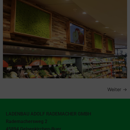
Weiter
→
LADENBAU ADOLF RADEMACHER GMBH
Rademachersweg 2
45894 Gelsenkirchen-Buer